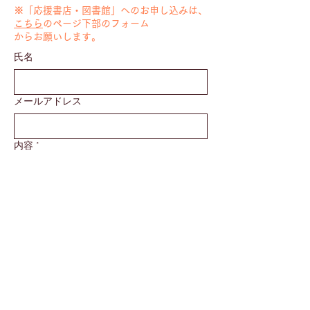
​※「応援書店・図書館」へのお申し込みは、
こちら
のページ下部のフォーム
から
お願いします。
氏名
メールアドレス
内容
*
送信
※1週間経っても連絡がない場合は、お手数
ですが再度お問い合わせください。