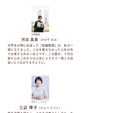
©︎
朴敦史
河出 真美
（
かわで まみ
）​
中学生の時に出会った「指輪物語」は、私の一
部になりました。これを読まなかった人生が今
では考えられないほどです。この賞が、十代の
皆さんのこれからの人生によりそう一冊との出
会いにつながりますように。
©︎
サトノリユキ
三辺 律子
（さんべ りつこ）