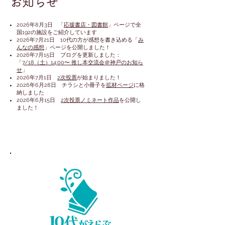
お知らせ
2026年8月3日
「
応援書店・図書館
」ページで全
国192
の施設をご紹介しています​
2026年7月21日 10代の方が感想を書き込める「
み
んなの感想
」ページを公開しました！​
2026年7月15日 ブログを更新しました：
「
7/18（土）14:00〜 推し本交流会＠神戸のお知ら
せ
」
2026年7月1日
2次投票
が始まりました！
2026年6月28日 チラシと小冊子を
拡材ページ
に格
納しました
2026年6月15日
2次投票ノミネート作品
を公開し
ました！