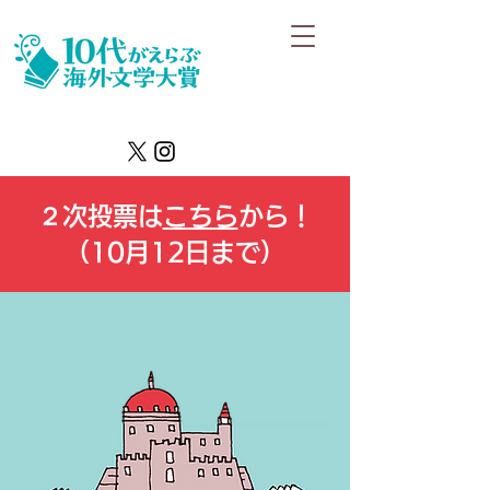
２次投票は
こちら
から！
（10月12日まで）