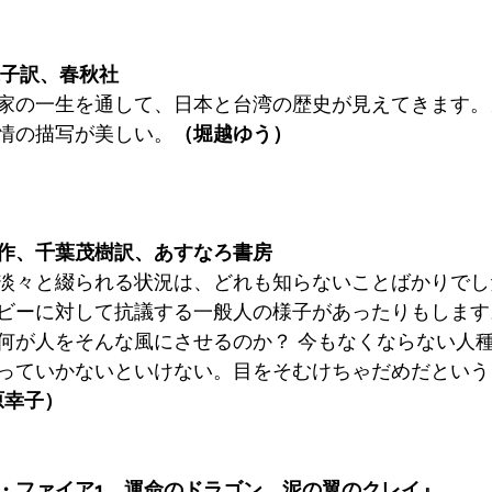
代子訳、春秋社
家の一生を通して、日本と台湾の歴史が見えてきます。
情の描写が美しい。
（堀越ゆう）
作、千葉茂樹訳、あすなろ書房
淡々と綴られる状況は、どれも知らないことばかりでし
ビーに対して抗議する一般人の様子があったりもします
何が人をそんな風にさせるのか？ 今もなくならない人
っていかないといけない。目をそむけちゃだめだという
原幸子）
・ファイア1　運命のドラゴン　泥の翼のクレイ』