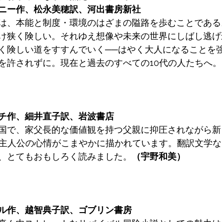
ニー作、松永美穂訳、河出書房新社
は、本能と制度・環境のはざまの隘路を歩むことである
け狭く険しい。それゆえ想像や未来の世界にしばし逃げ
く険しい道をすすんでいく──はやく大人になることを
を許されずに。現在と過去のすべての10代の人たちへ。
チ作、細井直子訳、岩波書店
国で、家父長的な価値観を持つ父親に抑圧されながら新
の主人公の心情がこまやかに描かれています。翻訳文学
、とてもおもしろく読みました。
（宇野和美）
ル作、越智典子訳、ゴブリン書房