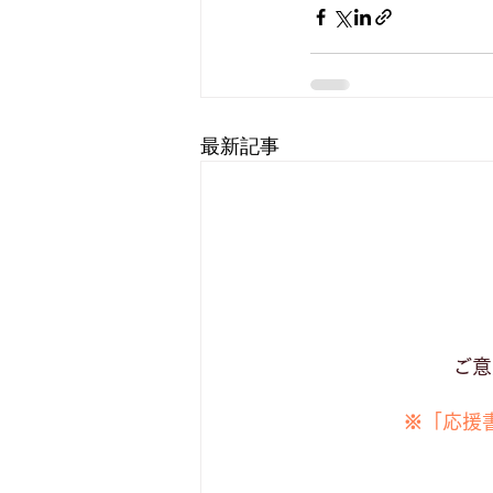
最新記事
ご意
​※「応