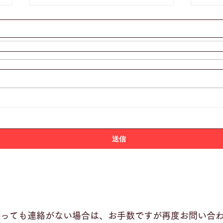
第一次投票 推薦コメントの
第一
ご紹介⑭ ＆ 「授業に役立
ご紹
つ学校図書館活用データベー
送信
ス」鳴川浩子さんによる記事
掲載のお知らせ
経っても連絡がない場合は、お手数ですが再度お問い合