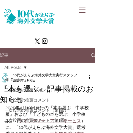
記事
All Posts
10代がえらぶ海外文学大賞実行スタッフ
All Posts
2025年4月5日
『本を選ぶ』記事掲載のお
二次投票の推薦コメント
知らせ
一次投票の推薦コメント
2025年4月10日発行の『本を選ぶ　中学校
一次投票の推薦コメント（第1回）
版』および『子どもの本を選ぶ　小学校
二次投票の推薦コメント（第1回）
版』（
ライブラリー・アド・サービス
）
に、「10代がえらぶ海外文学大賞」選考