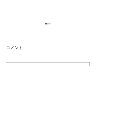
コメント
7/5（日）14:00〜イベント
一次投票 推薦
コメントを追加…
のお知らせ
のご紹介⑬
お問い合わせ・ご意見
ご協力いただける出版社、書店、図書館等の
関係者のみなさまからのご連絡をお待ちして