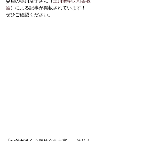
委員の鳴川浩子さん（
玉川聖学院司書教
諭
）による記事が掲載されています！
ぜひご確認ください。
「10代がえらぶ海外文学大賞」、はじま